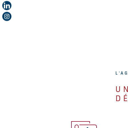
L'A
U
D