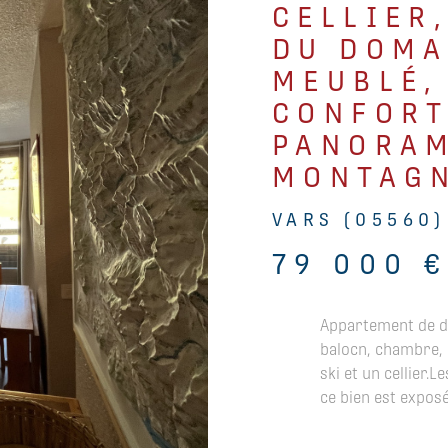
CELLIER
DU DOMA
MEUBLÉ,
CONFORT
PANORAM
MONTAG
VARS (05560)
79 000 
Appartement de de
balocn, chambre, 
ski et un cellier.
ce bien est exposé.