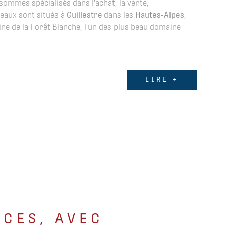
sommes spécialisés dans l'achat, la vente,
reaux sont situés à
Guillestre
dans les
Hautes-Alpes
,
ne de la Forêt Blanche, l'un des plus beau domaine
LIRE +
R
ÈCES, AVEC