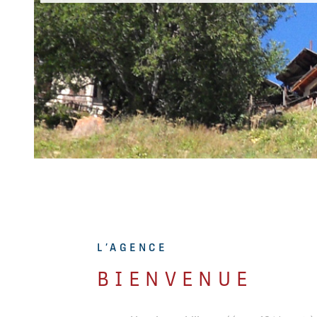
ER
CH
E
L’AGENCE
BIENVENUE