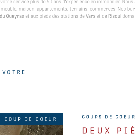
votre service plus de 50 ans d'expérience en immobilier. Nous 
, immeuble, maison, appartements, terrains, commerces. Nos bu
 du Queyras
et aux pieds des stations de
Vars
et de
Risoul
domai
 VOTRE
COUPS DE COEU
COUP DE COEUR
DEUX PI