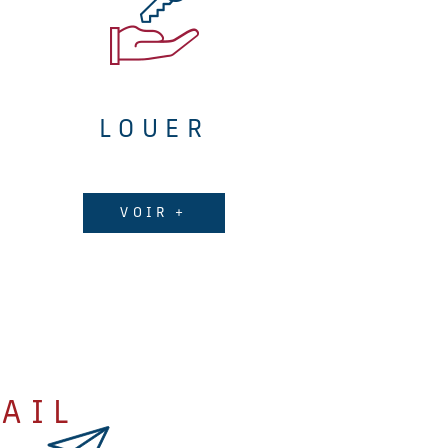
LOUER
VOIR +
AIL