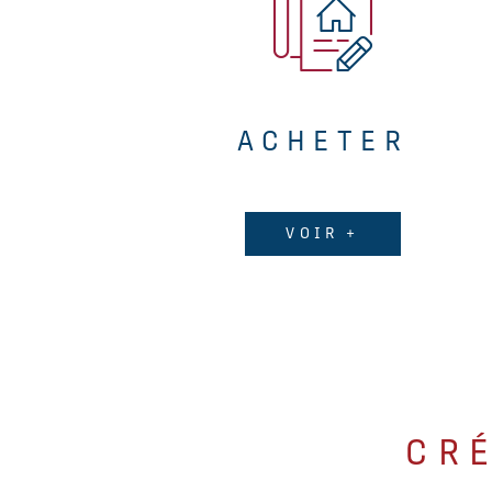
ACHETER
VOIR +
CR