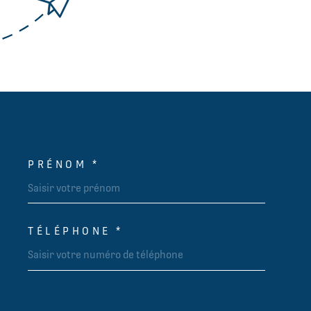
PRÉNOM *
OORDONNEES
TÉLÉPHONE *
DEMANDE