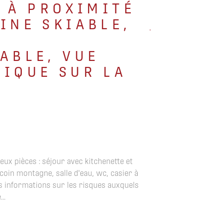
, À PROXIMITÉ
INE SKIABLE,
ABLE, VUE
IQUE SUR LA
N
€
ux pièces : séjour avec kitchenette et
coin montagne, salle d'eau, wc, casier à
Les informations sur les risques auxquels
..