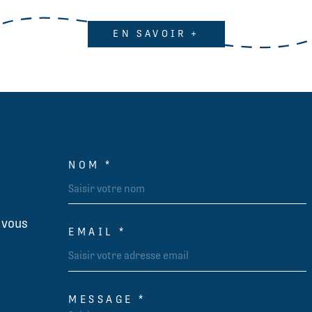
EN SAVOIR +
NOM *
TRAD_MELTEM_VOSC
 vous
EMAIL *
MESSAGE *
TRAD_MELTEM_VORE