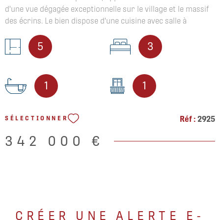
d'une vue dégagée exceptionnelle sur le village et le massif
des écrins. Le bien dispose d'une cuisine avec salle à
manger, un séjour avec balcon à l'étage, de trois chambres,
d'une salle de bains, un wc et un garage. Les informations
5
3
sur les risques auxquels ce bien est exposé sont
disponibles sur le site Géorisques
1
1
Réf :
2925
SÉLECTIONNER
342 000 €
CRÉER UNE ALERTE E-