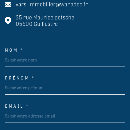
vars-immobilier@wanadoo.fr
35 rue Maurice petsche
05600
Guillestre
NOM *
TRAD_MELTEM_VOSCOORDON
PRÉNOM *
EMAIL *