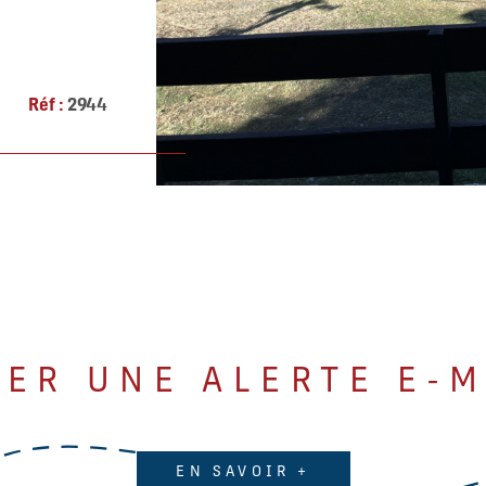
e ouvrant sur
confortables.
Réf :
2944
ÉER UNE ALERTE E-M
EN SAVOIR +