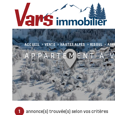
Aller
Aller
Aller
Aller
à
à
au
au
:
la
menu
contenu
recherche
principal
ACCUEIL
VENTE
HAUTES ALPES
RISOUL
APP
APPARTEMENT À 
1
annonce(s) trouvée(s) selon vos critères