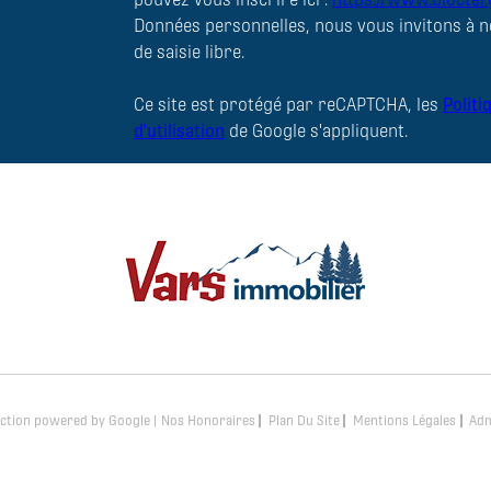
Données personnelles, nous vous invitons à n
de saisie libre.
Ce site est protégé par reCAPTCHA, les
Politi
d'utilisation
de Google s'appliquent.
uction powered by Google |
Nos Honoraires
Plan Du Site
Mentions Légales
Ad