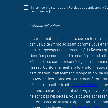
J'ai pris connaissance de la Politique de confidentialit
RÈGLEMENTATION
personnelles (*)
* Champ obligatoire
Les informations recueillies sur ce formulair
par La Boite Immo agissant comme Sous-traita
clientèle/prospects de l'Agence / du Réseau q
Données personnelles. La base légale du traite
Réseau. Elles sont conservées jusqu'à demande
Réseau. Conformément à la loi « informatique e
rectification, d’effacement, d’opposition, de l
pouvez retirer votre consentement à tout mo
Réseau. Consultez le site
https://cnil.fr/fr
pour 
estimez, après avoir contacté l'Agence / le Ré
ne sont pas respectés, vous pouvez adresser
de l’existence de la liste d'opposition au déma
pouvez vous inscrire ici :
https://www.bloctel.