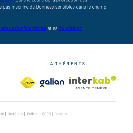
e pas inscrire de Données sensibles dans le champ
ques de Confidentialité
et es
Conditions
ADHÉRENTS
min
Nos Liens
Politique RGPD
Cookies