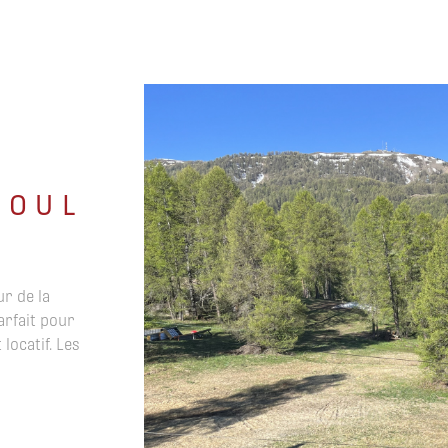
E
SOUL
r de la
arfait pour
locatif. Les
VO
t. Profitez
gne en
ière.
place. Pièce