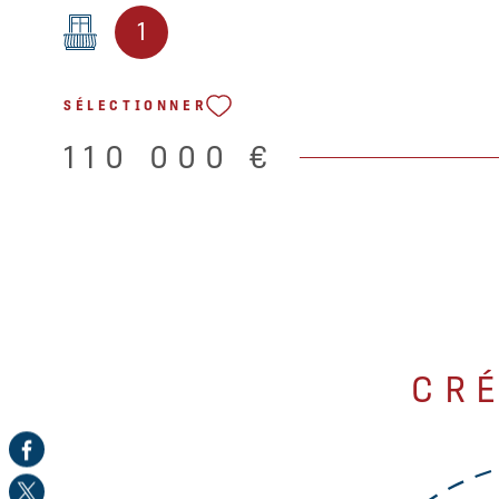
de vie : Un séjour lumineux avec une grande baie vitré
1
le balcon, un coin repas et deux canapés convertibles 
SÉLECTIONNER
110 000 €
CR