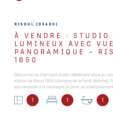
RISOUL (05600)
À VENDRE : STUDIO
LUMINEUX AVEC VU
PANORAMIQUE – RI
1850
Découvrez ce charmant studio idéalement situé au cœu
station de Risoul 1850 (domaine de la Forêt Blanche). P
vos vacances à la montagne ou pour un investissement 
points forts du bien : La Vue : Un véritable tableau vivan
d’un panorama exceptionnel sur les pistes et la monta
1
1
1
été depuis le balcon, exposé Sud / Ouest, baigné de lum
L’Agencement : Optimisé et fonctionnel, sans perte de 