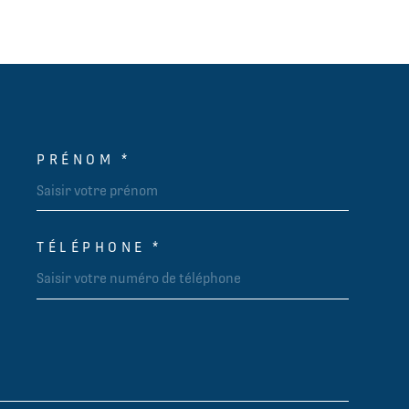
PRÉNOM *
OORDONNEES
TÉLÉPHONE *
DEMANDE